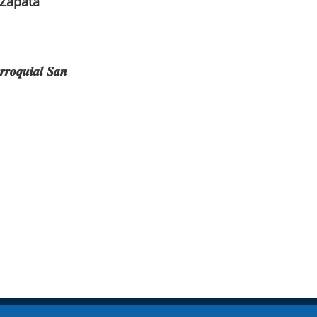
 Zapata
𝒓𝒓𝒐𝒒𝒖𝒊𝒂𝒍 𝑺𝒂𝒏