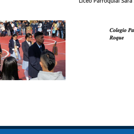
Liceo Parroquial Sara
𝑪𝒐𝒍𝒆𝒈𝒊𝒐 𝑷𝒂
𝑹𝒐𝒒𝒖𝒆